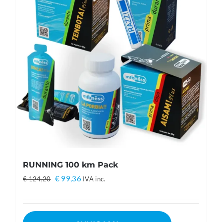
RUNNING 100 km Pack
Il
Il
€
99,36
€
124,20
IVA inc.
prezzo
prezzo
originale
attuale
era:
è: