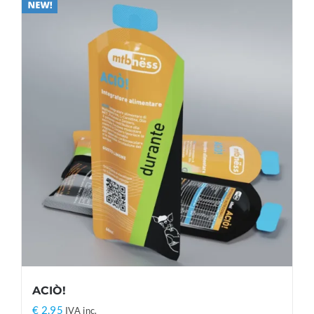
ACIÒ!
€
2,95
IVA inc.