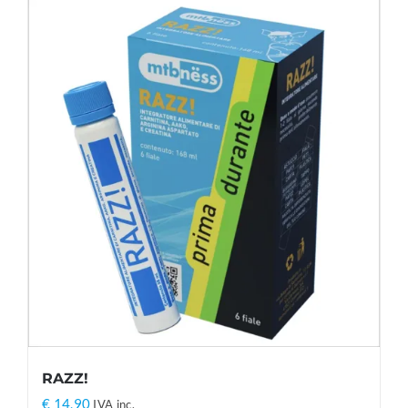
RAZZ!
€
14,90
IVA inc.