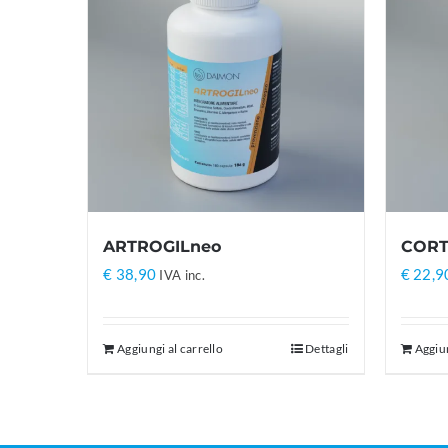
ARTROGILneo
CORT
€
38,90
€
22,9
IVA inc.
Aggiungi al carrello
Dettagli
Aggiun