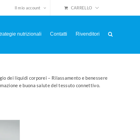
CARRELLO
Il mio account
trategie nutrizionali
Contatti
Rivenditori
ggio dei liquidi corporei – Rilassamento e benessere
rmazione e buona salute del tessuto connettivo.