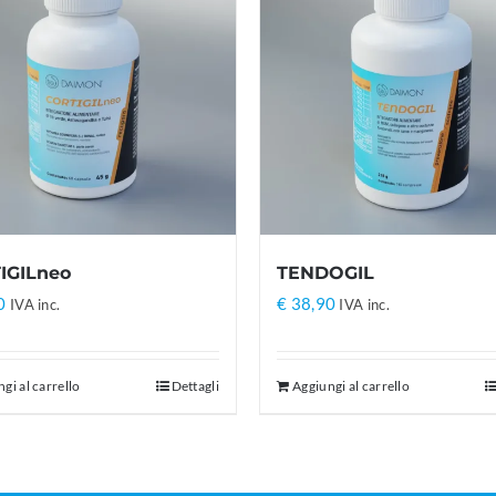
IGILneo
TENDOGIL
0
€
38,90
IVA inc.
IVA inc.
gi al carrello
Dettagli
Aggiungi al carrello