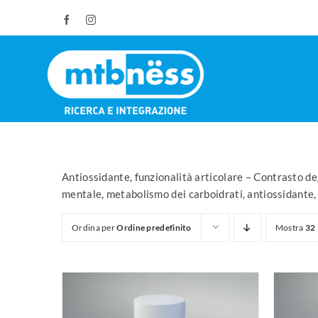
Salta
Facebook
Instagram
al
contenuto
Antiossidante, funzionalità articolare – Contrasto deg
mentale, metabolismo dei carboidrati, antiossidante,
Ordina per
Ordine predefinito
Mostra
32 