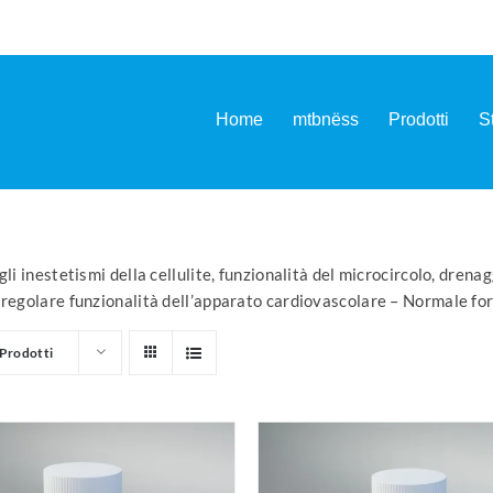
Home
mtbnëss
Prodotti
S
li inestetismi della cellulite, funzionalità del microcircolo, drena
 regolare funzionalità dell’apparato cardiovascolare – Normale fo
Prodotti