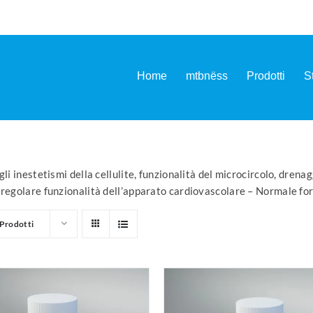
Home
mtbnëss
Prodotti
S
li inestetismi della cellulite, funzionalità del microcircolo, drena
 regolare funzionalità dell’apparato cardiovascolare – Normale fo
Prodotti