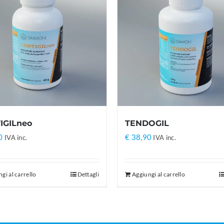
IGILneo
TENDOGIL
0
€
38,90
IVA inc.
IVA inc.
gi al carrello
Dettagli
Aggiungi al carrello