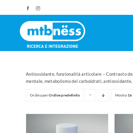
Salta
Facebook
Instagram
al
contenuto
Antiossidante, funzionalità articolare – Contrasto deg
mentale, metabolismo dei carboidrati, antiossidante,
Ordina per
Ordine predefinito
Mostra
16 