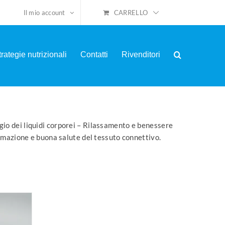
CARRELLO
Il mio account
trategie nutrizionali
Contatti
Rivenditori
ggio dei liquidi corporei – Rilassamento e benessere
rmazione e buona salute del tessuto connettivo.