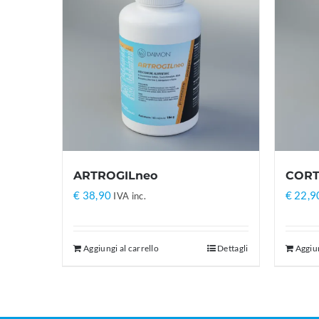
ARTROGILneo
CORT
€
38,90
€
22,9
IVA inc.
Aggiungi al carrello
Dettagli
Aggiun