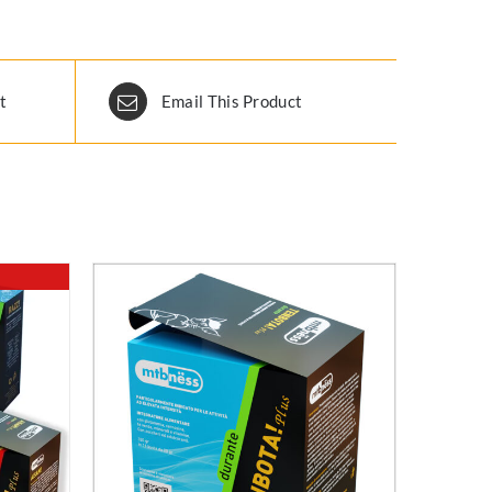
t
Email This Product