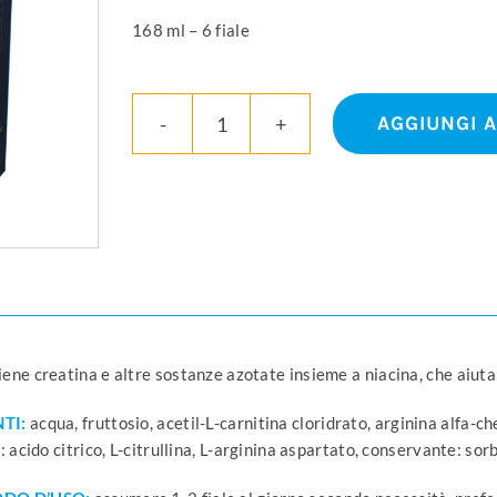
168 ml – 6 fiale
AGGIUNGI 
RAZZ!
quantità
ene creatina e altre sostanze azotate insieme a niacina, che aiut
TI:
acqua, fruttosio, acetil-L-carnitina cloridrato, arginina alfa
: acido citrico, L-citrullina, L-arginina aspartato, conservante: sor