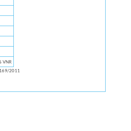
% VNR
E 1169/2011