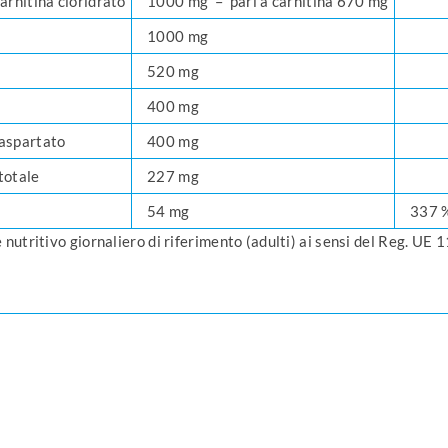
carnitina cloridrato
1000 mg –
pari a carnitina 670 mg
1000 mg
520 mg
a
400 mg
 aspartato
400 mg
totale
227 mg
54 mg
337 
 nutritivo giornaliero di riferimento (adulti) ai sensi del Reg. U