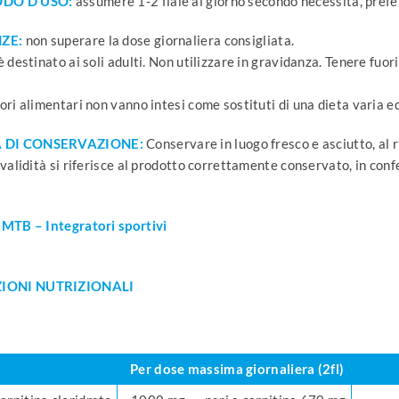
ODO D’USO:
assumere 1-2 fiale al giorno secondo necessità, prefe
ZE:
non superare la dose giornaliera consigliata.
è destinato ai soli adulti. Non utilizzare in gravidanza. Tenere fuor
ori alimentari non vanno intesi come sostituti di una dieta varia ed 
 DI CONSERVAZIONE:
Conservare in luogo fresco e asciutto, al ri
 validità si riferisce al prodotto correttamente conservato, in con
 MTB – Integratori sportivi
IONI NUTRIZIONALI
Per dose massima giornaliera (2fl)