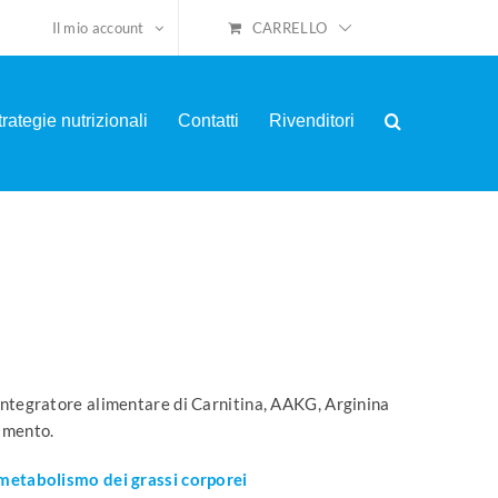
CARRELLO
Il mio account
trategie nutrizionali
Contatti
Rivenditori
 Integratore alimentare di Carnitina, AAKG, Arginina
camento.
 metabolismo dei grassi corporei