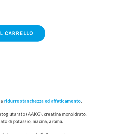
AL CARRELLO
a a
ridurre stanchezza ed affaticamento
.
-chetoglutarato (AAKG), creatina monoidrato,
bato di potassio, niacina, aroma.