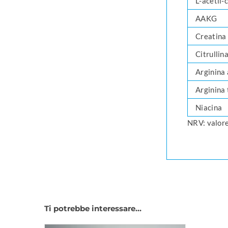
L-acetil-
AAKG
Creatina
Citrullin
Arginina
Arginina 
Niacina
NRV: valore
Ti potrebbe interessare…