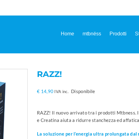
Home
mtbnëss
Prodotti
S
RAZZ!
€
14,90
Disponibile
IVA inc.
RAZZ! Il nuovo arrivato tra i prodotti Mtbness.
e Creatina aiuta a ridurre stanchezza ed affati
La soluzione per l’energia ultra prolungata dal