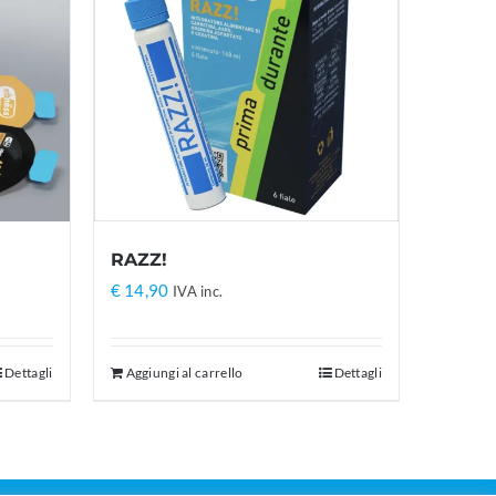
RAZZ!
€
14,90
IVA inc.
Dettagli
Aggiungi al carrello
Dettagli