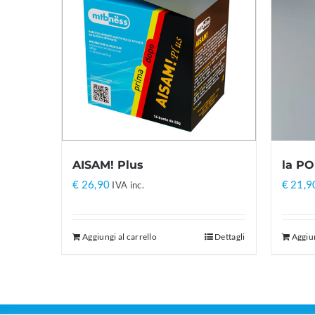
AISAM! Plus
la PO
€
26,90
€
21,9
IVA inc.
Aggiungi al carrello
Dettagli
Aggiun