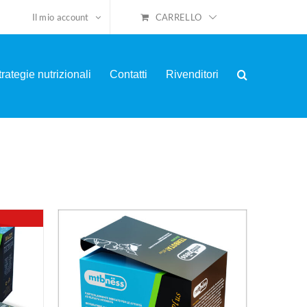
CARRELLO
Il mio account
trategie nutrizionali
Contatti
Rivenditori