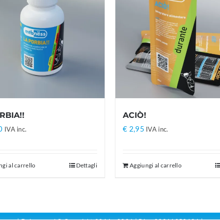
RBIA!!
ACIÒ!
0
€
2,95
IVA inc.
IVA inc.
gi al carrello
Dettagli
Aggiungi al carrello