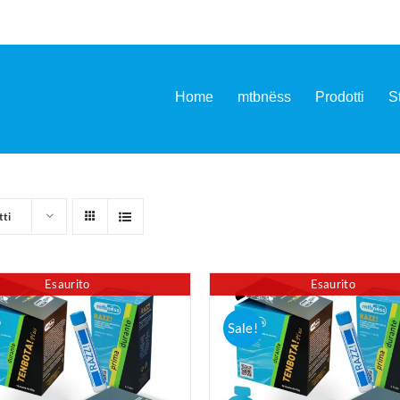
Home
mtbnëss
Prodotti
S
tti
Esaurito
Esaurito
Sale!