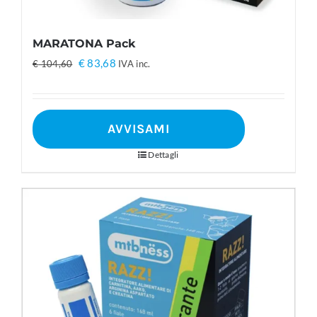
MARATONA Pack
Il
Il
€
83,68
€
104,60
IVA inc.
prezzo
prezzo
originale
attuale
era:
è:
AVVISAMI
€ 104,60.
€ 83,68.
Dettagli