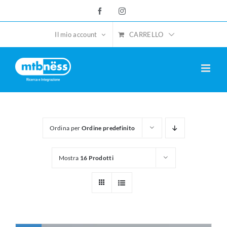
Salta
Facebook
Instagram
al
contenuto
CARRELLO
Il mio account
Ordina per
Ordine predefinito
Mostra
16 Prodotti