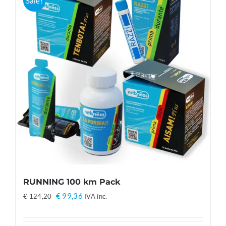
Sale!
RUNNING 100 km Pack
Il
Il
€
99,36
€
124,20
IVA inc.
prezzo
prezzo
originale
attuale