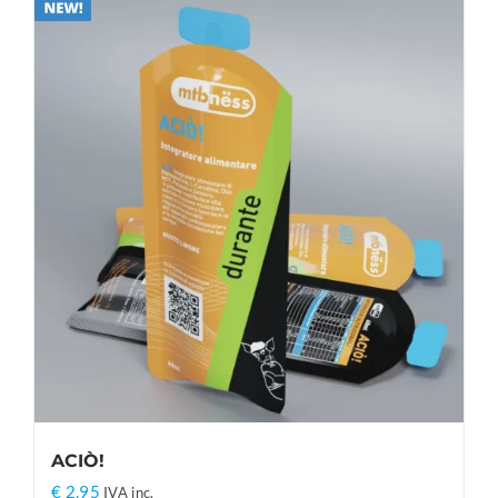
ACIÒ!
€
2,95
IVA inc.