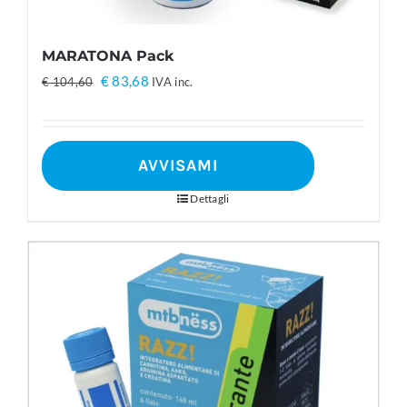
MARATONA Pack
Il
Il
€
83,68
€
104,60
IVA inc.
prezzo
prezzo
originale
attuale
era:
è:
AVVISAMI
€ 104,60.
€ 83,68.
Dettagli