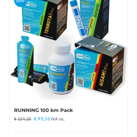
Sale!
RUNNING 100 km Pack
Il
Il
€
99,36
€
124,20
IVA inc.
prezzo
prezzo
originale
attuale