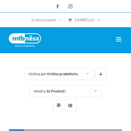
Salta
Facebook
Instagram
al
contenuto
CARRELLO
Il mio account
Ordina per
Ordine predefinito
Mostra
32 Prodotti