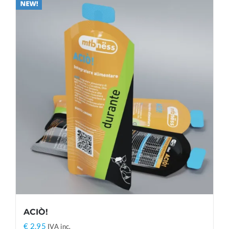
ACIÒ!
€
2,95
IVA inc.