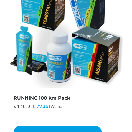
RUNNING 100 km Pack
Il
Il
€
99,36
€
124,20
IVA inc.
prezzo
prezzo
originale
attuale
era:
è: