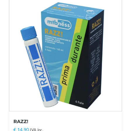
RAZZ!
€
14,90
IVA inc.