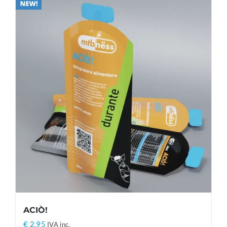
ACIÒ!
€
2,95
IVA inc.