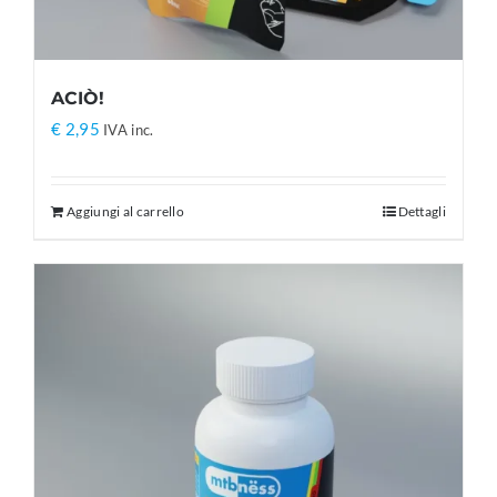
ACIÒ!
€
2,95
IVA inc.
Aggiungi al carrello
Dettagli