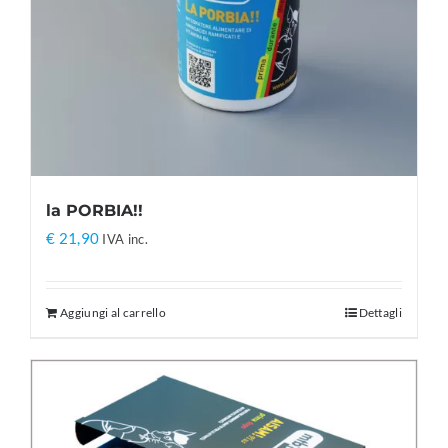
la PORBIA!!
€
21,90
IVA inc.
Aggiungi al carrello
Dettagli