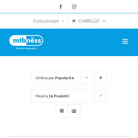
Salta
Facebook
Instagram
al
contenuto
CARRELLO
Il mio account
Ordina per
Popolarità
Mostra
16 Prodotti