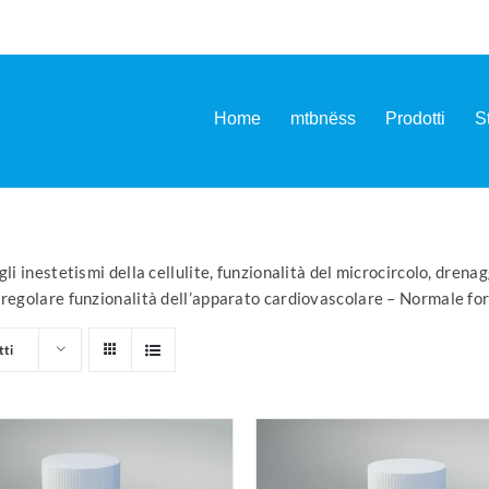
Home
mtbnëss
Prodotti
S
li inestetismi della cellulite, funzionalità del microcircolo, drena
 regolare funzionalità dell’apparato cardiovascolare – Normale fo
tti