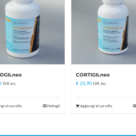
OGILneo
CORTIGILneo
0
€
22,90
IVA inc.
IVA inc.
gi al carrello
Dettagli
Aggiungi al carrello