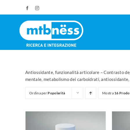
Salta
Facebook
Instagram
al
contenuto
Antiossidante, funzionalità articolare – Contrasto deg
mentale, metabolismo dei carboidrati, antiossidante,
Ordina per
Popolarità
Mostra
16 Prodo