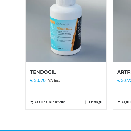
TENDOGIL
ARTR
€
38,90
€
38,9
IVA inc.
Aggiungi al carrello
Dettagli
Aggiun