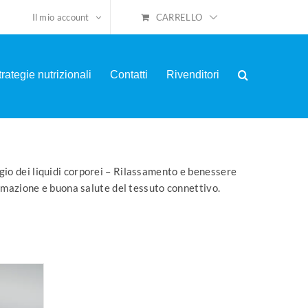
CARRELLO
Il mio account
trategie nutrizionali
Contatti
Rivenditori
ggio dei liquidi corporei – Rilassamento e benessere
rmazione e buona salute del tessuto connettivo.