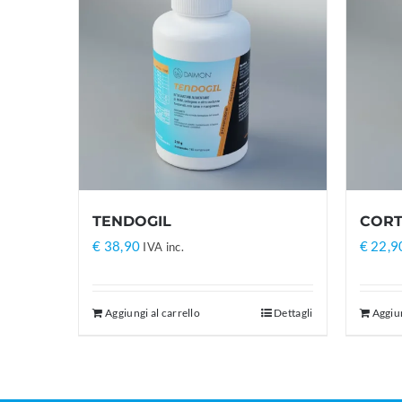
TENDOGIL
CORT
€
38,90
€
22,9
IVA inc.
Aggiungi al carrello
Dettagli
Aggiun