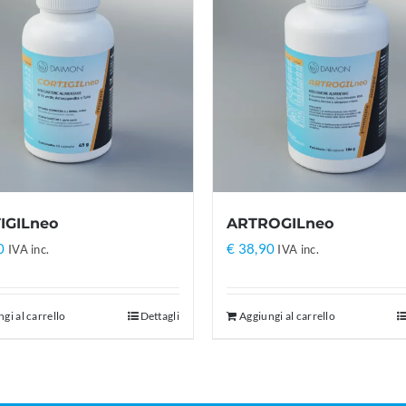
IGILneo
ARTROGILneo
0
€
38,90
IVA inc.
IVA inc.
gi al carrello
Dettagli
Aggiungi al carrello