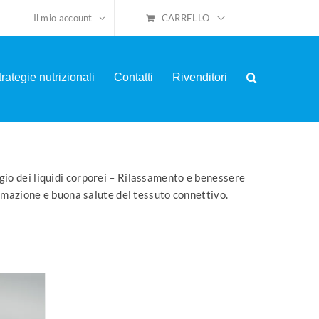
CARRELLO
Il mio account
trategie nutrizionali
Contatti
Rivenditori
ggio dei liquidi corporei – Rilassamento e benessere
rmazione e buona salute del tessuto connettivo.