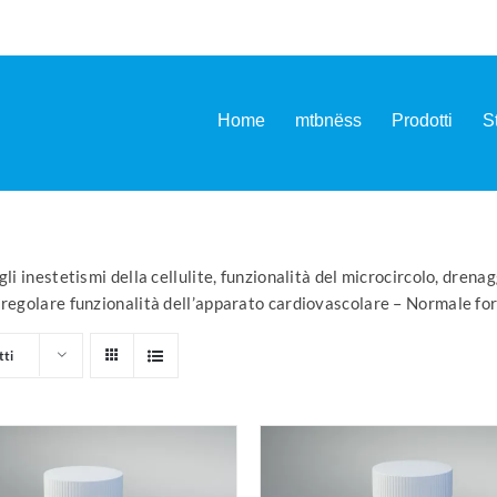
Home
mtbnëss
Prodotti
S
li inestetismi della cellulite, funzionalità del microcircolo, drena
 regolare funzionalità dell’apparato cardiovascolare – Normale fo
tti