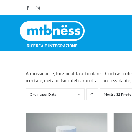
Salta
Facebook
Instagram
al
contenuto
Antiossidante, funzionalità articolare – Contrasto deg
mentale, metabolismo dei carboidrati, antiossidante,
Ordina per
Data
Mostra
32 Prodo