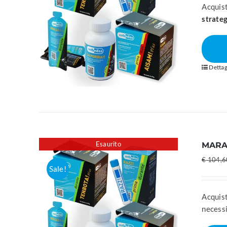
Acquist
strateg
Dettag
Esaurito
MARA
€
104,6
Sale!
Acquist
necessi