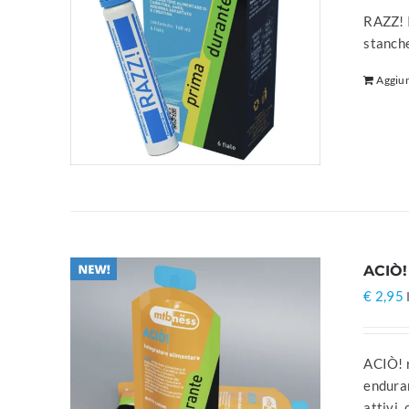
RAZZ! I
stanch
Aggiun
ACIÒ!
€
2,95
ACIÒ! r
enduran
attivi,