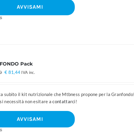
AVVISAMI
li
FONDO Pack
Il
Il
€
81,44
0
IVA inc.
prezzo
prezzo
originale
attuale
era:
è:
a subito il kit nutrizionale che Mtbness propone per la Granfondo
€ 101,80.
€ 81,44.
si necessità non esitare a
contattarci
!
AVVISAMI
li