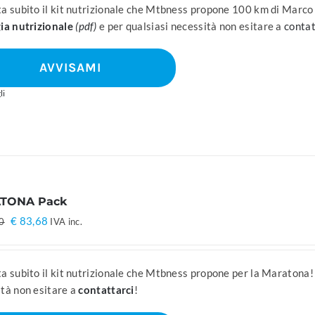
era:
è:
a subito il kit nutrizionale che Mtbness propone 100 km di Marc
€ 124,20.
€ 99,36.
ia nutrizionale
(pdf)
e per qualsiasi necessità non esitare a
contat
AVVISAMI
li
TONA Pack
Il
Il
€
83,68
0
IVA inc.
prezzo
prezzo
originale
attuale
era:
è:
a subito il kit nutrizionale che Mtbness propone per la Maratona!
€ 104,60.
€ 83,68.
tà non esitare a
contattarci
!