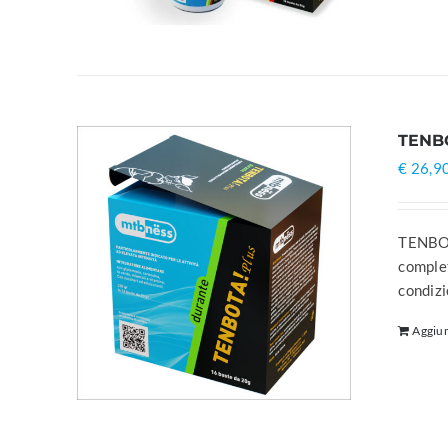
TENBO
€
26,9
TENBOTA
complet
condizi
Aggiun