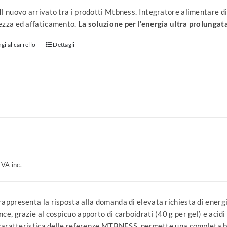
l nuovo arrivato tra i prodotti Mtbness. Integratore alimentare di
ezza ed affaticamento.
La soluzione per l’energia ultra prolungat
gi al carrello
Dettagli
IVA inc.
appresenta la risposta alla domanda di elevata richiesta di energia
ce, grazie al cospicuo apporto di carboidrati (40 g per gel) e acidi
 caratteristica delle referenze MTBNESS, permette una completa biod