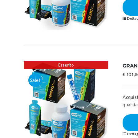
Dettag
Esaurito
GRAN
€
101,8
Sale!
Acquist
qualsia
Dettag