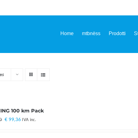
Home
mtbnëss
Prodotti
S
tti
ING 100 km Pack
Il
Il
€
99,36
0
IVA inc.
prezzo
prezzo
originale
attuale