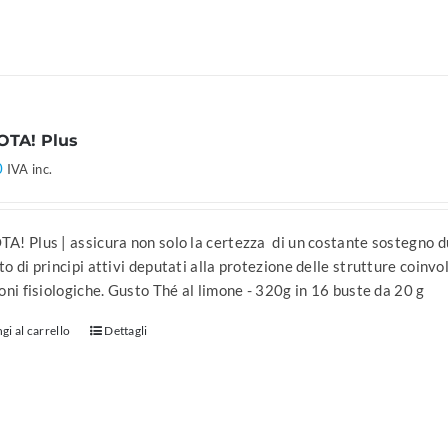
TA! Plus
0
IVA inc.
! Plus | assicura non solo la certezza di un costante sostegno du
o di principi attivi deputati alla protezione delle strutture coinv
oni fisiologiche. Gusto Thé al limone - 320g in 16 buste da 20 g
gi al carrello
Dettagli