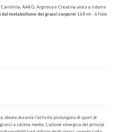
 Carnitina, AAKG, Arginina e Creatina aiuta a ridurre
a dal metabolismo dei grassi corporei
168 ml - 6 fiale
, ideale durante l’attività prolungata di sport di
 grassi a catena media. L’azione sinergica dei principi
isponibilità ed utilizzo degli stessi, unendo l’alto