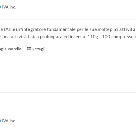
0
IVA inc.
IA!! è un'integratore fondamentale per le sue molteplici attività
 una attività fisica prolungata ed intensa. 110g - 100 compresse 
gi al carrello
Dettagli
!
0
IVA inc.