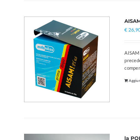
AISAM
€
26,9
AISAM! 
precede
compen
Aggiun
la PO