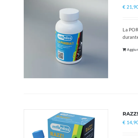
€
21,9
La PORB
durante
Aggiun
RAZZ
€
14,9