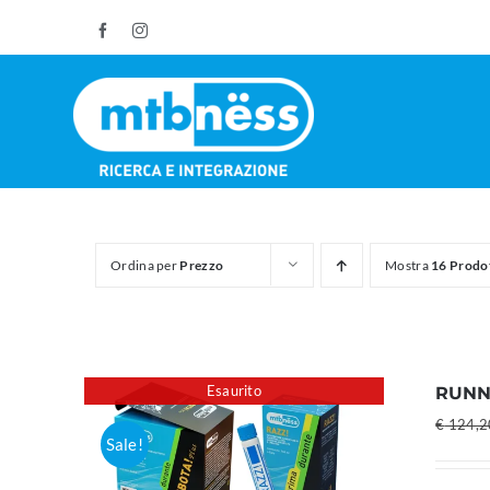
Salta
Facebook
Instagram
al
contenuto
Ordina per
Prezzo
Mostra
16 Prodo
Esaurito
RUNN
€
124,2
Sale!