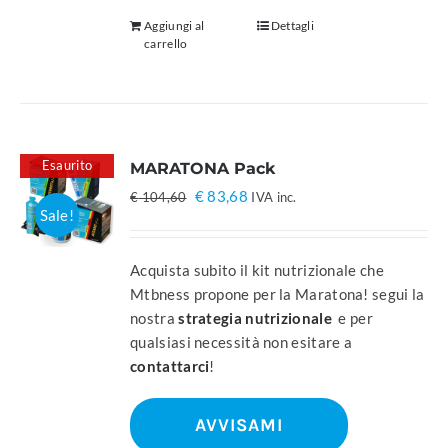
Aggiungi al
Dettagli
carrello
Esaurito
MARATONA Pack
Il
Il
€
83,68
€
104,60
IVA inc.
Sale!
prezzo
prezzo
originale
attuale
era:
è:
Acquista subito il kit nutrizionale che
€ 104,60.
€ 83,68.
Mtbness propone per la Maratona! segui la
nostra
strategia nutrizionale
e per
qualsiasi necessità non esitare a
contattarci
!
AVVISAMI