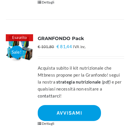
Dettagli
Esaurito
GRANFONDO Pack
Il
Il
€
81,44
€
101,80
IVA inc.
Sale!
prezzo
prezzo
originale
attuale
era:
è:
Acquista subito il kit nutrizionale che
€ 101,80.
€ 81,44.
Mtbness propone per la Granfondo! segui
la nostra
strategia nutrizionale
(pdf)
e per
qualsiasi necessità non esitare a
contattarci
!
AVVISAMI
Dettagli