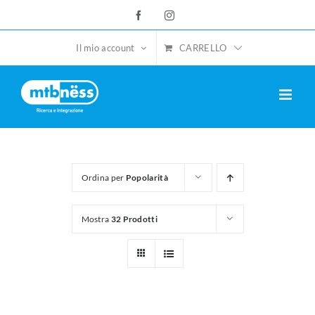
Salta
Facebook
Instagram
al
contenuto
CARRELLO
Il mio account
Ordina per
Popolarità
Mostra
32 Prodotti