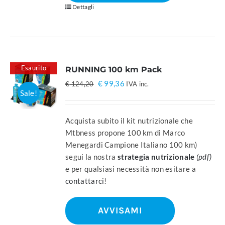
Dettagli
Esaurito
RUNNING 100 km Pack
Il
Il
€
99,36
€
124,20
IVA inc.
Sale!
prezzo
prezzo
originale
attuale
era:
è:
Acquista subito il kit nutrizionale che
€ 124,20.
€ 99,36.
Mtbness propone 100 km di Marco
Menegardi Campione Italiano 100 km)
segui la nostra
strategia nutrizionale
(pdf)
e per qualsiasi necessità non esitare a
contattarci
!
AVVISAMI