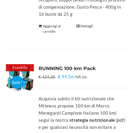
di compensazione. Gusto Pesca - 400g in
16 buste da 25 g
Aggiungi al
Dettagli
carrello
Esaurito
RUNNING 100 km Pack
Il
Il
€
99,36
€
124,20
IVA inc.
Sale!
prezzo
prezzo
originale
attuale
era:
è:
Acquista subito il kit nutrizionale che
€ 124,20.
€ 99,36.
Mtbness propone 100 km di Marco
Menegardi Campione Italiano 100 km)
segui la nostra
strategia nutrizionale
(pdf)
e per qualsiasi necessità non esitare a