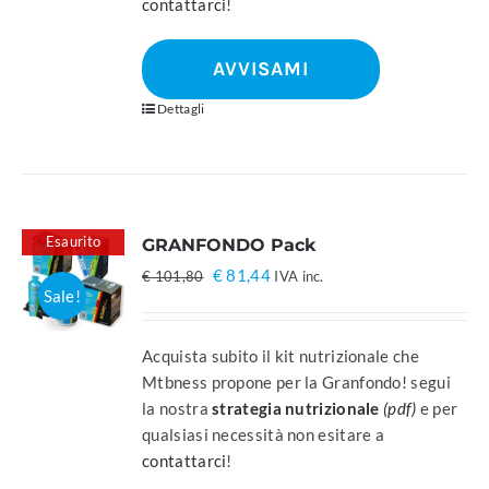
contattarci
!
AVVISAMI
Dettagli
Esaurito
GRANFONDO Pack
Il
Il
€
81,44
€
101,80
IVA inc.
Sale!
prezzo
prezzo
originale
attuale
era:
è:
Acquista subito il kit nutrizionale che
€ 101,80.
€ 81,44.
Mtbness propone per la Granfondo! segui
la nostra
strategia nutrizionale
(pdf)
e per
qualsiasi necessità non esitare a
contattarci
!