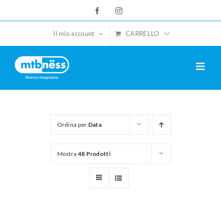
Salta
Facebook
Instagram
al
contenuto
CARRELLO
Il mio account
Ordina per
Data
Mostra
48 Prodotti