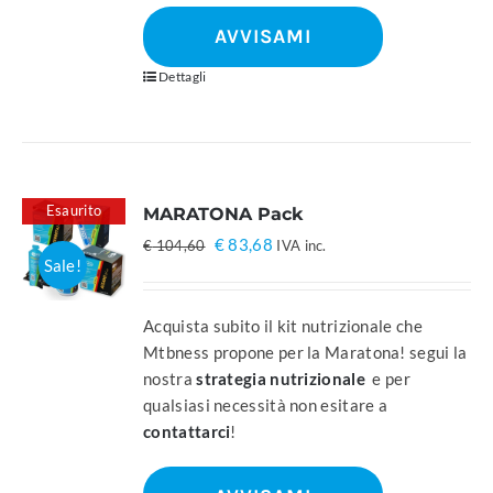
AVVISAMI
Dettagli
Esaurito
MARATONA Pack
Il
Il
€
83,68
€
104,60
IVA inc.
Sale!
prezzo
prezzo
originale
attuale
era:
è:
Acquista subito il kit nutrizionale che
€ 104,60.
€ 83,68.
Mtbness propone per la Maratona! segui la
nostra
strategia nutrizionale
e per
qualsiasi necessità non esitare a
contattarci
!